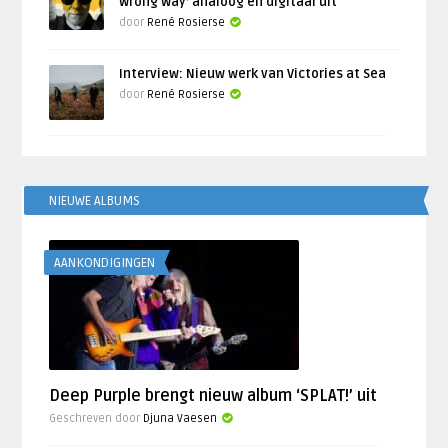
Wrong Way’ analoog en digitaal uit
door
René Rosierse
Interview: Nieuw werk van Victories at Sea
door
René Rosierse
NIEUWE ALBUMS
AANKONDIGINGEN
Deep Purple brengt nieuw album ‘SPLAT!’ uit
Geschreven door
Djuna Vaesen