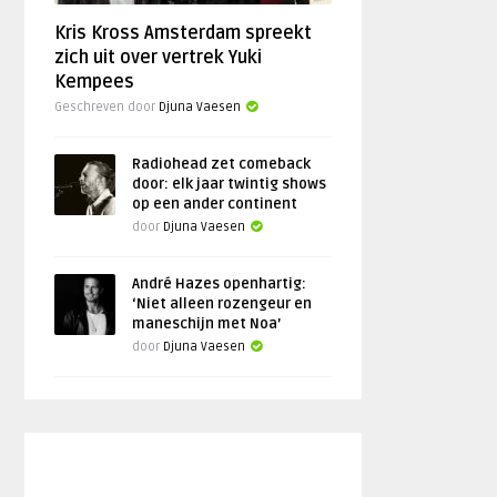
Kris Kross Amsterdam spreekt
zich uit over vertrek Yuki
Kempees
Geschreven door
Djuna Vaesen
Radiohead zet comeback
door: elk jaar twintig shows
op een ander continent
door
Djuna Vaesen
André Hazes openhartig:
‘Niet alleen rozengeur en
maneschijn met Noa’
door
Djuna Vaesen