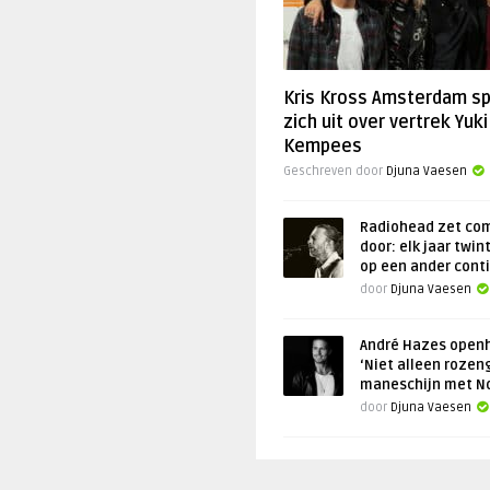
Kris Kross Amsterdam s
zich uit over vertrek Yuki
Kempees
Geschreven door
Djuna Vaesen
Radiohead zet co
door: elk jaar twin
op een ander cont
door
Djuna Vaesen
André Hazes openh
‘Niet alleen rozen
maneschijn met N
door
Djuna Vaesen