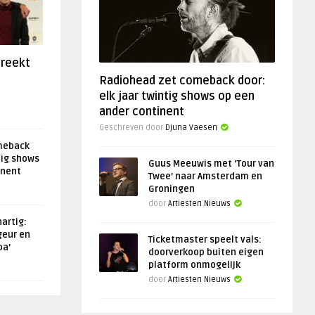
preekt
Radiohead zet comeback door:
elk jaar twintig shows op een
ander continent
Geschreven door
Djuna Vaesen
meback
tig shows
Guus Meeuwis met ‘Tour van
inent
Twee’ naar Amsterdam en
Groningen
door
Artiesten Nieuws
artig:
geur en
Ticketmaster speelt vals:
oa’
doorverkoop buiten eigen
platform onmogelijk
door
Artiesten Nieuws