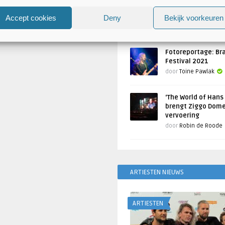
Atlantis en Xandria in De 
Utrecht
Accept cookies
Deny
Bekijk voorkeuren
Geschreven door
Toine Pawlak
Fotoreportage: Br
Festival 2021
door
Toine Pawlak
‘The World of Hans
brengt Ziggo Dome
vervoering
door
Robin de Roode
ARTIESTEN NIEUWS
ARTIESTEN