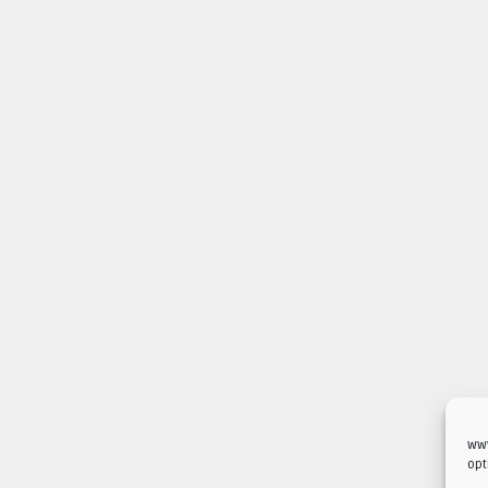
www
opt