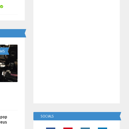
UWS
SOCIALS
lpop
reus
!