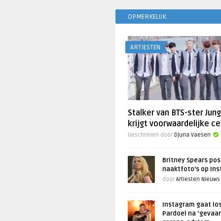
OPMERKELIJK
ARTIESTEN
Stalker van BTS-ster Jun
krijgt voorwaardelijke ce
Geschreven door
Djuna Vaesen
Britney Spears pos
naaktfoto’s op In
door
Artiesten Nieuws
Instagram gaat lo
Pardoel na ‘gevaar