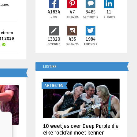
acques
41834
47
3485
11
Likes
Followers
Comments
Followers
 vieren
get 2019
13320
435
1984
Berichten
Followers
Followers
a
LIJSTJES
ARTIESTEN
10 weetjes over Deep Purple die
f
elke rockfan moet kennen