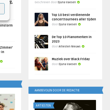
Helling,
Geschreven door
Djuna Vaesen
Top 10 best verdienende
concerttournees aller tijden
door
Djuna Vaesen
ainstorm
De Top 10 Pianomerken in
2023
door
Artiesten Nieuws
 Zimmer’
 in
Muziek over Black Friday
door
Djuna Vaesen
AANBEVOLEN DOOR DE REDACTIE
ARTIESTEN