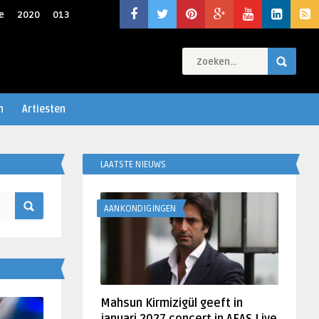
e
2020
013
n
Artiesten
LAATSTE NIEUWS
AANKONDIGINGEN
Mahsun Kirmizigül geeft in