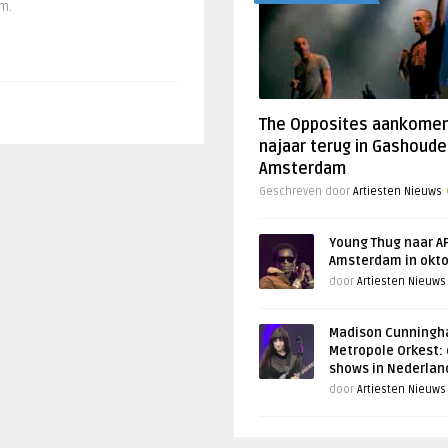
m.
The Opposites aankome
najaar terug in Gashoude
Amsterdam
Geschreven door
Artiesten Nieuws
Young Thug naar AF
Amsterdam in okt
door
Artiesten Nieuws
Madison Cunningh
Metropole Orkest: 
shows in Nederlan
door
Artiesten Nieuws