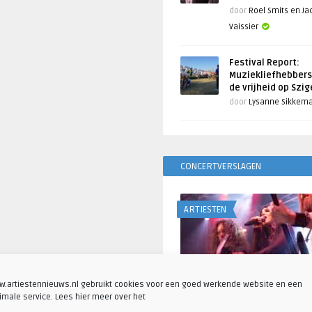
door
Roel Smits en J
Vaissier
Festival Report:
Muziekliefhebbers
de vrijheid op Szi
door
Lysanne Sikkem
CONCERTVERSLAGEN
ARTIESTEN
.artiestennieuws.nl gebruikt cookies voor een goed werkende website en een
imale service. Lees hier meer over het
Fotoreportage: Visions o