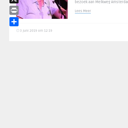
bezoek aan Melkweg Amsterda
X
Lees Meer
Print
Delen
3 juni 2019 om 12:19