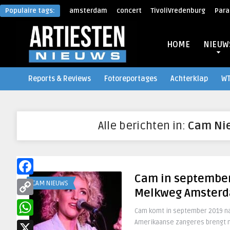
Populaire tags:
amsterdam
concert
TivoliVredenburg
Para
HOME
NIEUW
Reports & Reviews
Fotoreportages
Achterklap
W
Alle berichten in:
Cam Ni
Cam in september
Facebook
CAM NIEUWS
Melkweg Amster
Copy
Cam komt in september 2019 na
Link
Amerikaanse zangeres brengt ne
WhatsApp