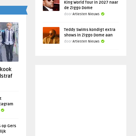
King World Tour in 2027 naar
de Ziggo Dome
door
Artiesten Nieuws
Teddy Swims kondigt extra
shows in Ziggo Dome aan
door
Artiesten Nieuws
gkook
lstraf
t
stagram
s op Gers
lijk