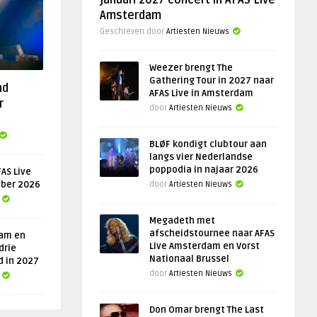
januari 2027 concert in AFAS Live
Amsterdam
Geschreven door
Artiesten Nieuws
Weezer brengt The
Gathering Tour in 2027 naar
nd
AFAS Live in Amsterdam
r
door
Artiesten Nieuws
BLØF kondigt clubtour aan
langs vier Nederlandse
poppodia in najaar 2026
AS Live
ober 2026
door
Artiesten Nieuws
Megadeth met
afscheidstournee naar AFAS
am en
Live Amsterdam en Vorst
drie
Nationaal Brussel
d in 2027
door
Artiesten Nieuws
Don Omar brengt The Last