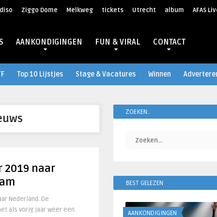
diso
Ziggo Dome
Melkweg
tickets
Utrecht
album
AFAS Liv
S
AANKONDIGINGEN
FUN & VIRAL
CONTACT
TF
Top 10 Lijstjes
Stage & Vacatures
Winnen
Advertere
ZOEKEN..
euws
 2019 naar
dam
BEST GELEZEN
ar Nederland. De
t als vorig jaar weer een
AANKONDIGINGEN