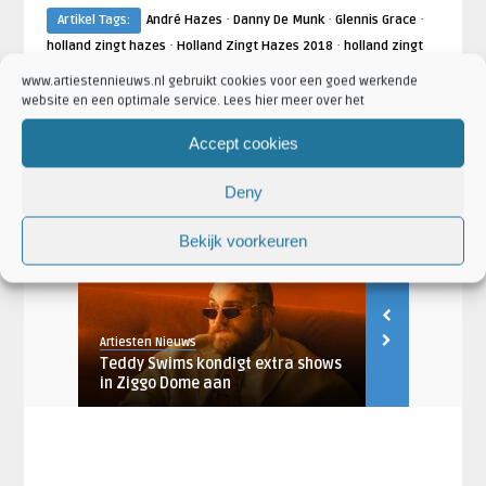
·
·
·
Artikel Tags:
André Hazes
Danny De Munk
Glennis Grace
·
·
holland zingt hazes
Holland Zingt Hazes 2018
holland zingt
·
·
hazes ziggo dome
peter beense
Ziggo Dome
www.artiestennieuws.nl gebruikt cookies voor een goed werkende
·
·
website en een optimale service. Lees hier meer over het
Artikel Categorieën:
Aankondigingen
Artiesten
·
·
Concertaankondigingen
Danny De Munk Nieuws
Glennis Grace
Accept cookies
·
·
·
Nieuws
Holland Zingt Hazes Nieuws
Nieuws
Shows en
·
·
Evenementen
Venues
Ziggo Dome Nieuws
Deny
Bekijk voorkeuren
AANKONDIGINGEN
AANKONDIGING
Artiesten Nieuws
Artiesten Nieu
ing
Teddy Swims kondigt extra shows
Teddy Swims
..
in Ziggo Dome aan
naar Ziggo