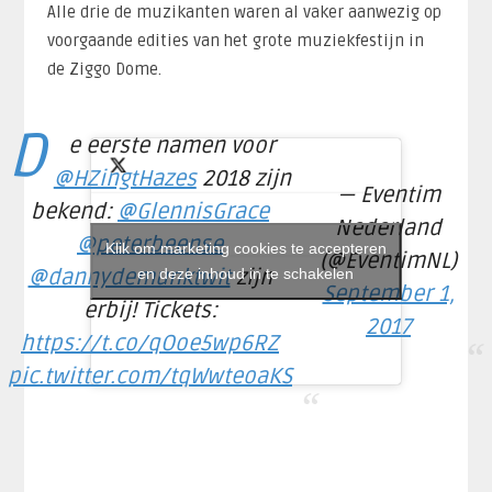
Alle drie de muzikanten waren al vaker aanwezig op
voorgaande edities van het grote muziekfestijn in
de Ziggo Dome.
D
e eerste namen voor
@HZingtHazes
2018 zijn
— Eventim
bekend:
@GlennisGrace
Nederland
@peterbeense
Klik om marketing cookies te accepteren
(@EventimNL)
@dannydemunktwit
en deze inhoud in te schakelen
zijn
September 1,
erbij! Tickets:
2017
https://t.co/qOoe5wp6RZ
pic.twitter.com/tqWwteoaKS