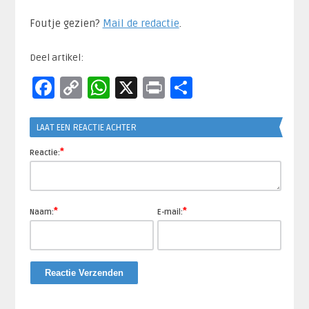
Foutje gezien?
Mail de redactie
.​
Deel artikel:
Facebook
Copy
WhatsApp
X
Print
Delen
Link
LAAT EEN REACTIE ACHTER
*
Reactie:
*
*
Naam:
E-mail: