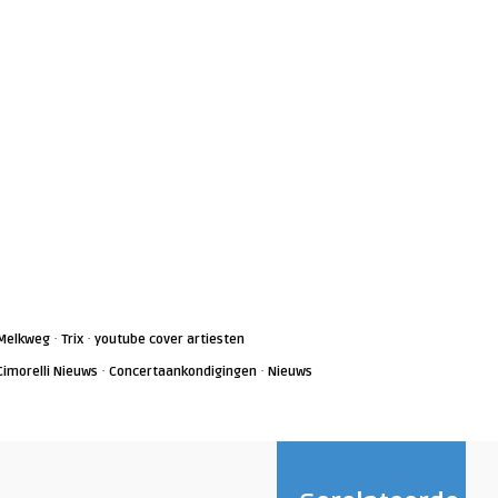
·
·
Melkweg
Trix
youtube cover artiesten
·
·
Cimorelli Nieuws
Concertaankondigingen
Nieuws