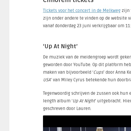
Cimorelli tickets
Tickets voor het concert in de Melkweg
zijn 
zijn onder andere te vinden op de website v
vanaf donderdag 23 juni verkrijgbaar om 1
‘Up At Night’
De muziek van de meidengroep wordt gekenm
geworden door YouTube. Op dit platform he
maken van bijvoorbeeld ‘
Cups
’ door Anna Ke
USA
’ van Miley Cyrus betekende hun doorbra
Tegenwoordig schrijven de zussen ook hun e
length album ‘
Up At Night
’ uitgebracht. Hi
geschreven door Lauren.