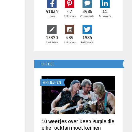
41834
47
3485
11
Likes
Followers
Comments
Followers
13320
435
1984
Berichten
Followers
Followers
LIJSTJES
ARTIESTEN
10 weetjes over Deep Purple die
elke rockfan moet kennen