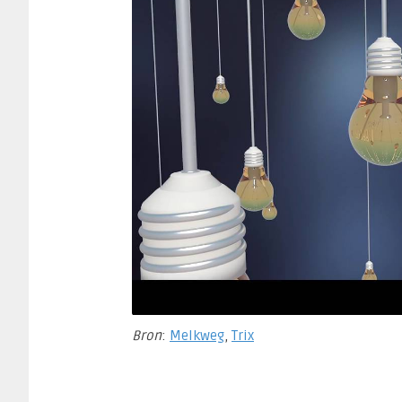
Bron
:
Melkweg
,
Trix