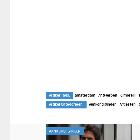
·
·
·
Artikel Tags:
amsterdam
Antwerpen
Cimorelli
·
·
Artikel Categorieën:
Aankondigingen
Artiesten
AANKONDIGINGEN