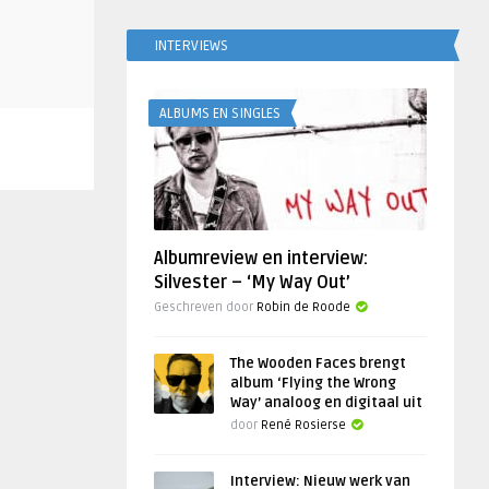
INTERVIEWS
ALBUMS EN SINGLES
Albumreview en interview:
Silvester – ‘My Way Out’
Geschreven door
Robin de Roode
The Wooden Faces brengt
album ‘Flying the Wrong
Way’ analoog en digitaal uit
door
René Rosierse
Interview: Nieuw werk van