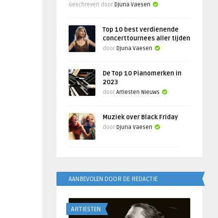
Geschreven door
Djuna Vaesen
Top 10 best verdienende
concerttournees aller tijden
door
Djuna Vaesen
De Top 10 Pianomerken in
2023
door
Artiesten Nieuws
Muziek over Black Friday
door
Djuna Vaesen
AANBEVOLEN DOOR DE REDACTIE
ARTIESTEN