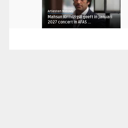
Artiesten Nieuws
Mahsun Kirmizigül geeft in januari
2027 concert in AFAS ...
AANKONDIGINGEN
Artiesten Nieuws
Weezer brengt The Gathering Tour
in 2027 naar AFAS Live ...
AANKONDIGINGEN
Artiesten Nieuws
Megadeth met afscheidstournee
naar AFAS Live Amsterdam e ...
AANKONDIGINGEN