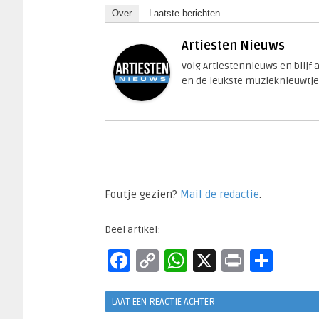
Over
Laatste berichten
Artiesten Nieuws
Volg Artiestennieuws en blijf
en de leukste muzieknieuwtje
Foutje gezien?
Mail de redactie
.​
Deel artikel:
Facebook
Copy
WhatsApp
X
Print
Del
Link
LAAT EEN REACTIE ACHTER