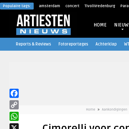
Populaire tags:
amsterdam
concert
TivoliVredenburg
Para
HOME
NIEUW
Reports & Reviews
Fotoreportages
Achterklap
W
Facebook
Home
Aankondigingen
Copy
Link
WhatsApp