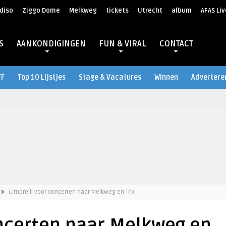
diso
Ziggo Dome
Melkweg
tickets
Utrecht
album
AFAS Liv
S
AANKONDIGINGEN
FUN & VIRAL
CONTACT
TF
Top 10 Lijstjes
Stage & Vacatures
Winnen
Advertere
Cimorelli voor concerten naar Melkweg en Trix