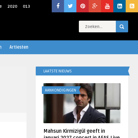
e
2020
013
n
Artiesten
LAATSTE NIEUWS
AANKONDIGINGEN
Mahsun Kirmizigül geeft in