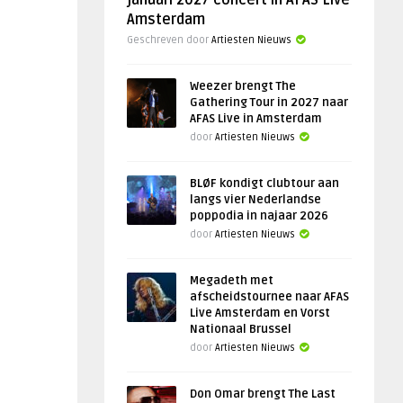
januari 2027 concert in AFAS Live
Amsterdam
Geschreven door
Artiesten Nieuws
Weezer brengt The
Gathering Tour in 2027 naar
AFAS Live in Amsterdam
door
Artiesten Nieuws
BLØF kondigt clubtour aan
langs vier Nederlandse
poppodia in najaar 2026
door
Artiesten Nieuws
Megadeth met
afscheidstournee naar AFAS
Live Amsterdam en Vorst
Nationaal Brussel
door
Artiesten Nieuws
Don Omar brengt The Last