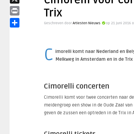
Cimorelli voor c
X
Trix
Print
Geschreven door
Artiesten Nieuws
op 21 juni 2016 
Delen
C
imorelli komt naar Nederland en Bel
Melkweg in Amsterdam en in de Trix 
Cimorelli concerten
Cimorelli komt voor twee concerten naar d
meidengroep een show in de Oude Zaal va
geven de zussen een optreden in de Trix in