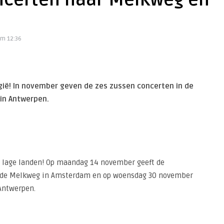
oncerten naar Melkweg en
om 12:36
gië! In november geven de zes zussen concerten in de
in Antwerpen.
e lage landen! Op maandag 14 november geeft de
n de Melkweg in Amsterdam en op woensdag 30 november
 Antwerpen.