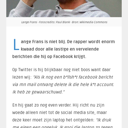
Lange Frans - Fotocredits: Paul Blank - Bron: Wikimedia Commons
L
ange Frans is niet blij. De rapper wordt enorm
kwaad door alle lastige en vervelende
berichten die hij op Facebook krijgt.
Op Twitter is hij blijkbaar nog niet boos want daar
lezen wij:
“Als ik nog een b*llsh*t facebook bericht
via mn mail ontvang delete ik die hele k*t account.
Ik heb ze gewaarschuwd.”
En hij gaat zo nog even verder. Hij richt nu zijn
woede alleen niet tot de social media site, maar
deze keer moet zijn laptop het ontgelden:
“Ik druk
me eigen een ongeluk. Ik gooi die laptop zo tegen