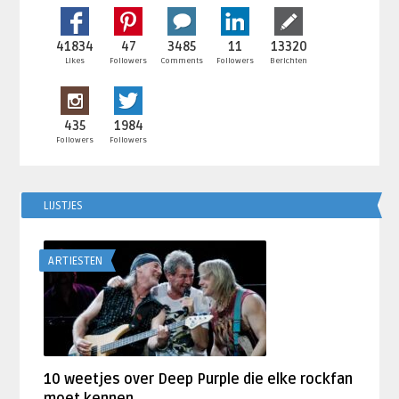
41834
47
3485
11
13320
Likes
Followers
Comments
Followers
Berichten
435
1984
Followers
Followers
LIJSTJES
ARTIESTEN
10 weetjes over Deep Purple die elke rockfan