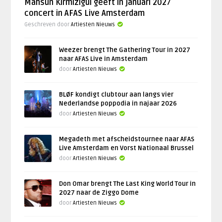
Mahsun Kirmizigül geeft in januari 2027
concert in AFAS Live Amsterdam
Geschreven door
Artiesten Nieuws
Weezer brengt The Gathering Tour in 2027
naar AFAS Live in Amsterdam
door
Artiesten Nieuws
BLØF kondigt clubtour aan langs vier
Nederlandse poppodia in najaar 2026
door
Artiesten Nieuws
Megadeth met afscheidstournee naar AFAS
Live Amsterdam en Vorst Nationaal Brussel
door
Artiesten Nieuws
Don Omar brengt The Last King World Tour in
2027 naar de Ziggo Dome
door
Artiesten Nieuws