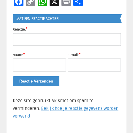
Facebook
Copy
WhatsApp
X
Print
Delen
Link
LAAT EEN REACTIE ACHTER
*
Reactie:
*
*
Naam:
E-mail:
Deze site gebruikt Akismet om spam te
verminderen.
Bekijk hoe je reactie gegevens worden
verwerkt
.