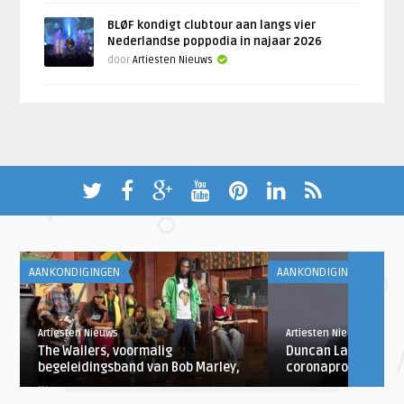
BLØF kondigt clubtour aan langs vier
Nederlandse poppodia in najaar 2026
door
Artiesten Nieuws
AANKONDIGINGEN
AANKONDIGINGEN
Artiesten Nieuws
Artiesten Nieuws
The Wailers, voormalig
Duncan Laurence g
begeleidingsband van Bob Marley,
coronaproof concer
...