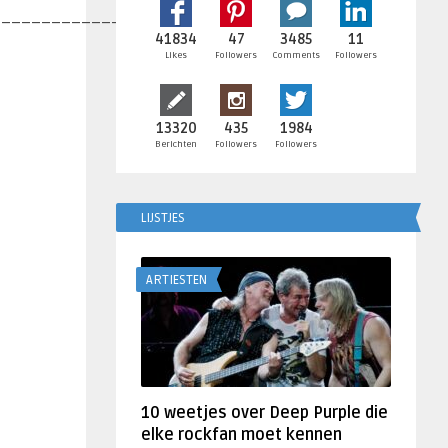
________________________
41834
47
3485
11
Likes
Followers
Comments
Followers
13320
435
1984
Berichten
Followers
Followers
LIJSTJES
ARTIESTEN
10 weetjes over Deep Purple die
elke rockfan moet kennen