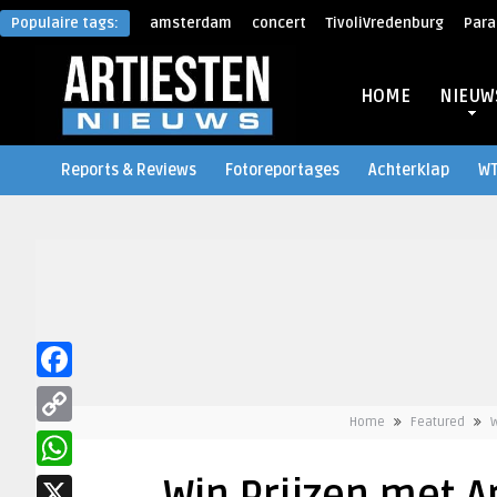
Populaire tags:
amsterdam
concert
TivoliVredenburg
Para
HOME
NIEUW
Reports & Reviews
Fotoreportages
Achterklap
W
Facebook
Home
Featured
W
Copy
Link
WhatsApp