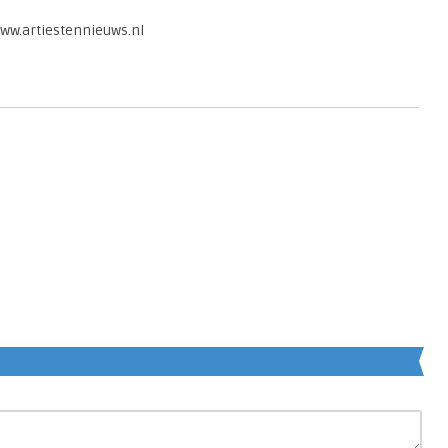
www.artiestennieuws.nl
en