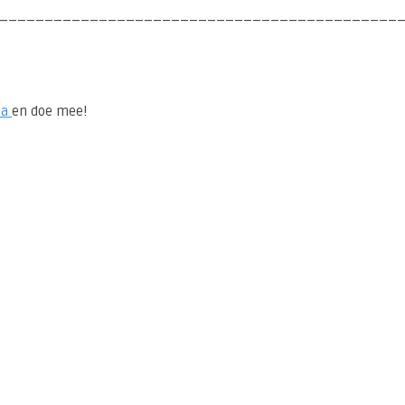
____________________________________________
na
en doe mee!