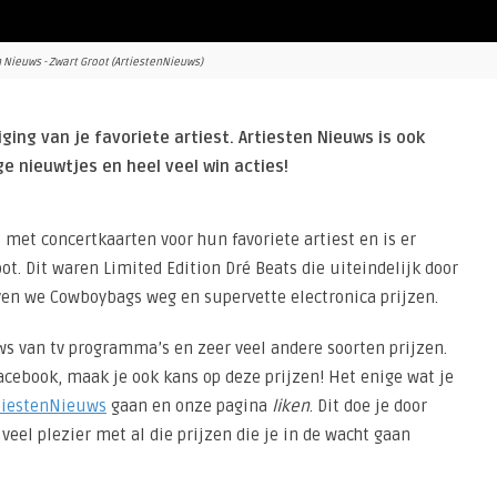
n Nieuws - Zwart Groot (ArtiestenNieuws)
ing van je favoriete artiest.
Artiesten Nieuws is ook
 nieuwtjes en heel veel win acties!
 met concertkaarten voor hun favoriete artiest en is er
oot. Dit waren Limited Edition Dré Beats die uiteindelijk door
ven we Cowboybags weg en supervette electronica prijzen.
ws van tv programma’s en zeer veel andere soorten prijzen.
acebook, maak je ook kans op deze prijzen! Het enige wat je
tiestenNieuws
gaan en onze pagina
liken
. Dit doe je door
 veel plezier met al die prijzen die je in de wacht gaan