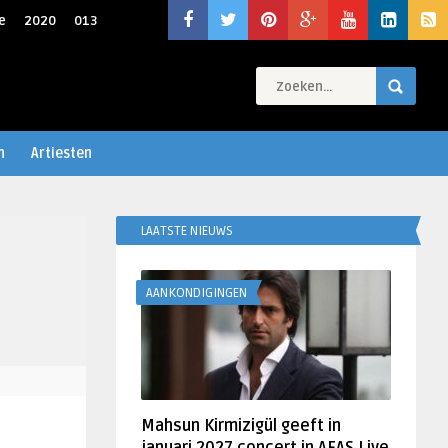
e
2020
013
n
Artiesten
LAATSTE NIEUWS
AANKONDIGINGEN
Mahsun Kirmizigül geeft in