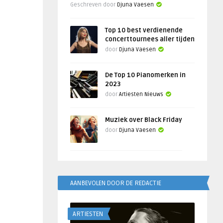
Geschreven door
Djuna Vaesen
Top 10 best verdienende
concerttournees aller tijden
door
Djuna Vaesen
De Top 10 Pianomerken in
2023
door
Artiesten Nieuws
Muziek over Black Friday
door
Djuna Vaesen
AANBEVOLEN DOOR DE REDACTIE
ARTIESTEN