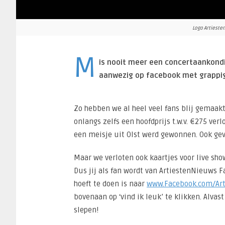
Logo Artieste
M
is nooit meer een concertaankondig
aanwezig op facebook met grappige
Zo hebben we al heel veel fans blij gemaakt
onlangs zelfs een hoofdprijs t.w.v. €275 verl
een meisje uit Olst werd gewonnen. Ook ge
Maar we verloten ook kaartjes voor live sho
Dus jij als fan wordt van ArtiestenNieuws F
hoeft te doen is naar
www.Facebook.com/Ar
bovenaan op ‘vind ik leuk’ te klikken. Alvast
slepen!