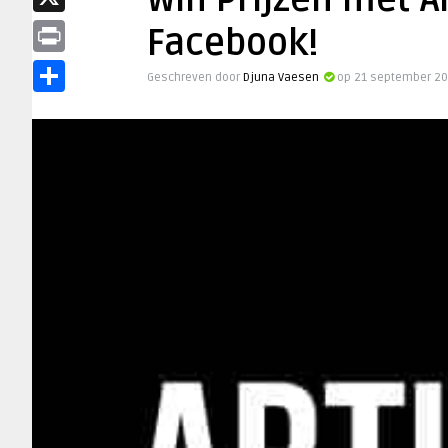
Win Prijzen met A
X
Facebook!
Print
Geschreven door
Djuna Vaesen
op 21 september 20
Delen