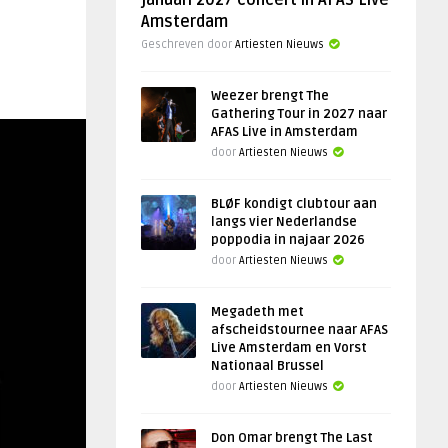
januari 2027 concert in AFAS Live
Amsterdam
Geschreven door
Artiesten Nieuws
Weezer brengt The
Gathering Tour in 2027 naar
AFAS Live in Amsterdam
door
Artiesten Nieuws
BLØF kondigt clubtour aan
langs vier Nederlandse
poppodia in najaar 2026
door
Artiesten Nieuws
Megadeth met
afscheidstournee naar AFAS
Live Amsterdam en Vorst
Nationaal Brussel
door
Artiesten Nieuws
Don Omar brengt The Last