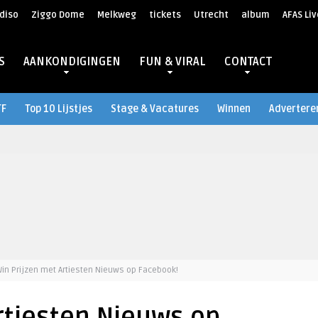
diso
Ziggo Dome
Melkweg
tickets
Utrecht
album
AFAS Liv
S
AANKONDIGINGEN
FUN & VIRAL
CONTACT
TF
Top 10 Lijstjes
Stage & Vacatures
Winnen
Advertere
in Prijzen met Artiesten Nieuws op Facebook!