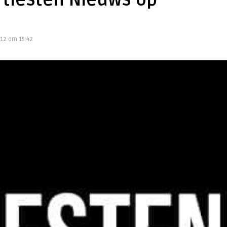
rtiesten Nieuws op
12 om 15:42