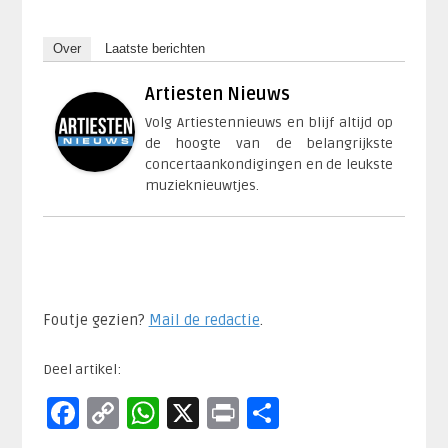
Over
Laatste berichten
Artiesten Nieuws
Volg Artiestennieuws en blijf altijd op
de hoogte van de belangrijkste
concertaankondigingen en de leukste
muzieknieuwtjes.
Foutje gezien?
Mail de redactie
.​
Deel artikel:
Facebook
Copy
WhatsApp
X
Print
Delen
Link