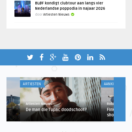
BLØF kondigt clubtour aan langs vier
Nederlandse poppodia in najaar 2026
door
Artiesten Nieuws
ARTIESTEN
AANKONDIGINGEN
Artiesten Nieuws
Robin de Roode
De man die Tupac doodschoot?
Fink voor bijzondere 
show naar ...