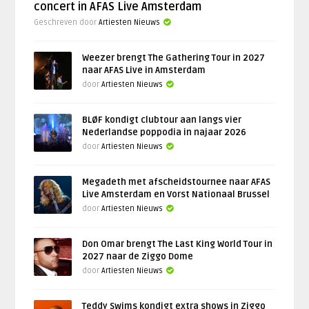
concert in AFAS Live Amsterdam
Geschreven door
Artiesten Nieuws
Weezer brengt The Gathering Tour in 2027
naar AFAS Live in Amsterdam
door
Artiesten Nieuws
BLØF kondigt clubtour aan langs vier
Nederlandse poppodia in najaar 2026
door
Artiesten Nieuws
Megadeth met afscheidstournee naar AFAS
Live Amsterdam en Vorst Nationaal Brussel
door
Artiesten Nieuws
Don Omar brengt The Last King World Tour in
2027 naar de Ziggo Dome
door
Artiesten Nieuws
Teddy Swims kondigt extra shows in Ziggo