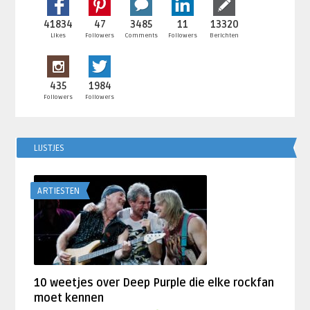
41834
47
3485
11
13320
Likes
Followers
Comments
Followers
Berichten
435
1984
Followers
Followers
LIJSTJES
ARTIESTEN
10 weetjes over Deep Purple die elke rockfan
moet kennen