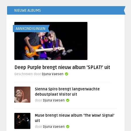
NIEUWE ALBUMS
AANKONDIGINGEN
Deep Purple brengt nieuw album ‘SPLAT!’ uit
Geschreven door
Djuna Vaesen
Sienna Spiro brengt langverwachte
debuutplaat Visitor uit
door
Djuna Vaesen
Muse brengt nieuw album ‘The Wow! Signal’
uit
door
Djuna Vaesen