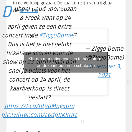
in de verkoop gegaan. De kaarten zijn verkrijgbaar
D
ubbel Goud voor Suzan
via
deze link
.
& Freek want op 24
april geven ze een extra
concert in de
#ZiggoDome
!?
Dus is het je niet gelukt
— Ziggo Dome
tickets te scoren voor de
(@ZiggoDome)
Klik om marketing cookies te accepteren
show op 23 april? Haal dan
en deze inhoud in te schakelen
November 3,
snel je tickets voor het
2021
concert op 24 april, de
kaartverkoop is direct
gestart?
https://t.co/hLydMngxUm
pic.twitter.com/E6dpBKKHrE