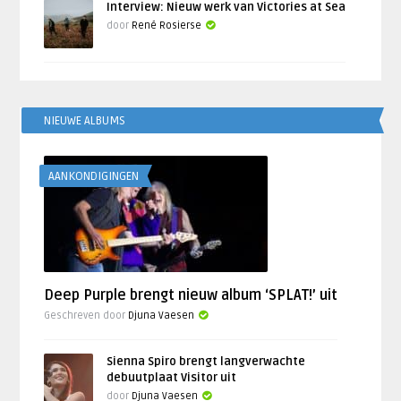
Interview: Nieuw werk van Victories at Sea
door
René Rosierse
NIEUWE ALBUMS
AANKONDIGINGEN
Deep Purple brengt nieuw album ‘SPLAT!’ uit
Geschreven door
Djuna Vaesen
Sienna Spiro brengt langverwachte
debuutplaat Visitor uit
door
Djuna Vaesen