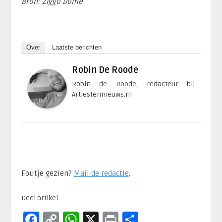
Bron: Ziggo Dome
Over
Laatste berichten
Robin De Roode
Robin de Roode, redacteur bij
Artiestennieuws.nl
Foutje gezien?
Mail de redactie
.​
Deel artikel:
Facebook
Copy
WhatsApp
X
Print
Delen