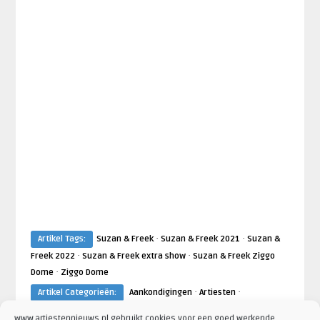
·
·
Artikel Tags:
Suzan & Freek
Suzan & Freek 2021
Suzan &
·
·
Freek 2022
Suzan & Freek extra show
Suzan & Freek Ziggo
·
Dome
Ziggo Dome
·
·
Artikel Categorieën:
Aankondigingen
Artiesten
·
·
·
Concertaankondigingen
Nieuws
Suzan en Freek Nieuws
www.artiestennieuws.nl gebruikt cookies voor een goed werkende