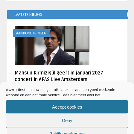
LAATSTE NIEUWS
AANKONDIGINGEN
Mahsun Kirmizigül geeft in januari 2027
concert in AFAS Live Amsterdam
Geschreven door
Artiesten Nieuws
www.artiestennieuws.nl gebruikt cookies voor een goed werkende
website en een optimale service. Lees hier meer over het
Weezer brengt The Gathering Tour in 2027
Accept cookies
naar AFAS Live in Amsterdam
door
Artiesten Nieuws
Deny
BLØF kondigt clubtour aan langs vier
Bekijk voorkeuren