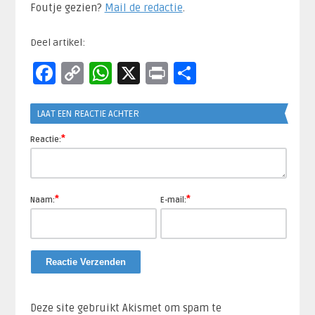
Foutje gezien?
Mail de redactie
.​
Deel artikel:
Facebook
Copy
WhatsApp
X
Print
Delen
Link
LAAT EEN REACTIE ACHTER
*
Reactie:
*
*
Naam:
E-mail:
Deze site gebruikt Akismet om spam te