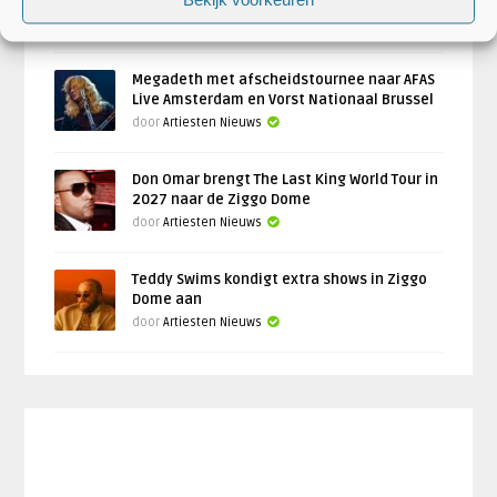
Nederlandse poppodia in najaar 2026
door
Artiesten Nieuws
Megadeth met afscheidstournee naar AFAS
Live Amsterdam en Vorst Nationaal Brussel
door
Artiesten Nieuws
Don Omar brengt The Last King World Tour in
2027 naar de Ziggo Dome
door
Artiesten Nieuws
Teddy Swims kondigt extra shows in Ziggo
Dome aan
door
Artiesten Nieuws